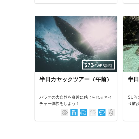
$73
/ WEB割引
半日カヤックツアー（午前）
半日
パラオの大自然を身近に感じられるネイ
SU
チャー体験をしよう！
り散