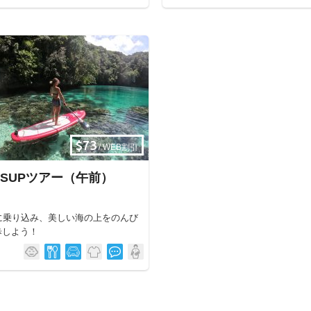
$73
/ WEB割引
SUPツアー（午前）
Pに乗り込み、美しい海の上をのんび
歩しよう！