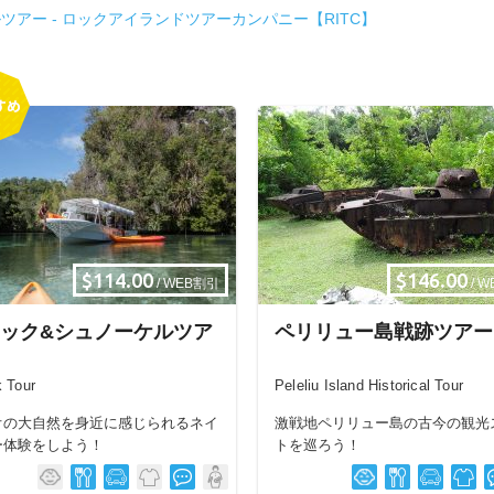
ツアー - ロックアイランドツアーカンパニー【RITC】
$114.00
$146.00
/ WEB割引
/ 
ック&シュノーケルツア
ペリリュー島戦跡ツアー
 Tour
Peleliu Island Historical Tour
オの大自然を身近に感じられるネイ
激戦地ペリリュー島の古今の観光
ー体験をしよう！
トを巡ろう！