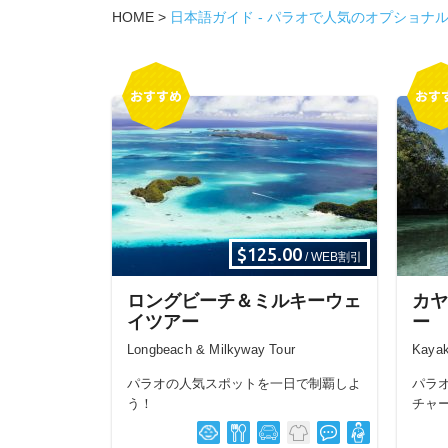
HOME
>
日本語ガイド - パラオで人気のオプショナル
$125.00
/ WEB割引
ロングビーチ＆ミルキーウェ
カヤ
イツアー
ー
Longbeach & Milkyway Tour
Kayak
パラオの人気スポットを一日で制覇しよ
パラ
う！
チャ