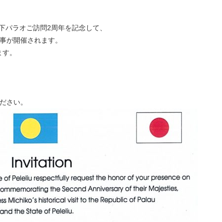
下パラオご訪問2周年を記念して、
行事が開催されます。
ます。
ください。