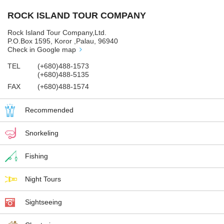
ROCK ISLAND TOUR COMPANY
Rock Island Tour Company,Ltd.
P.O.Box 1595, Koror ,Palau, 96940
Check in Google map
TEL
(+680)488-1573
(+680)488-5135
FAX
(+680)488-1574
Recommended
Snorkeling
Fishing
Night Tours
Sightseeing