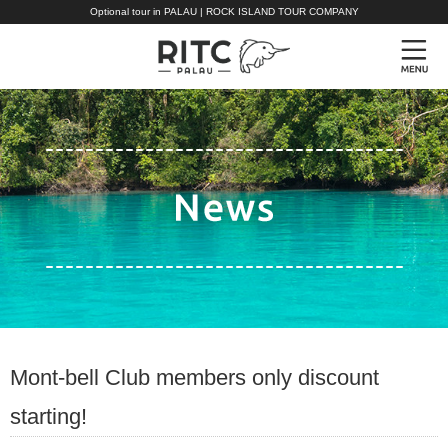
Optional tour in PALAU | ROCK ISLAND TOUR COMPANY
Mont-bell Club members only discount
starting!