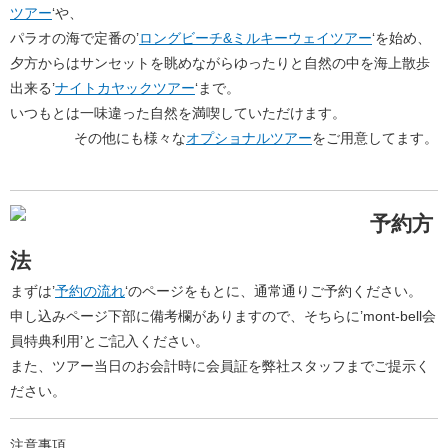
ツアー
‘や、
パラオの海で定番の’
ロングビーチ&ミルキーウェイツアー
‘を始め、
夕方からはサンセットを眺めながらゆったりと自然の中を海上散歩
出来る’
ナイトカヤックツアー
‘まで。
いつもとは一味違った自然を満喫していただけます。
その他にも様々な
オプショナルツアー
をご用意してます。
予約方
法
まずは’
予約の流れ
‘のページをもとに、通常通りご予約ください。
申し込みページ下部に備考欄がありますので、そちらに’mont-bell会
員特典利用’とご記入ください。
また、ツアー当日のお会計時に会員証を弊社スタッフまでご提示く
ださい。
注意事項